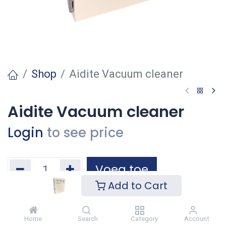
Shop
Aidite Vacuum cleaner
Aidite Vacuum cleaner
Login
to see price
Voeg toe
Add to Cart
Toevoegen aan verlanglijst
Home
Search
Category
Account