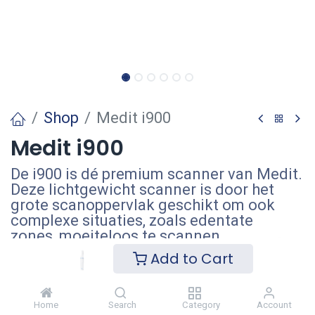
Shop
Medit i900
Medit i900
De i900 is dé premium scanner van Medit.
Deze lichtgewicht scanner is door het
grote scanoppervlak geschikt om ook
complexe situaties, zoals edentate
zones, moeiteloos te scannen.
Login
to see price
Add to Cart
Garantie
Home
Search
Category
Account