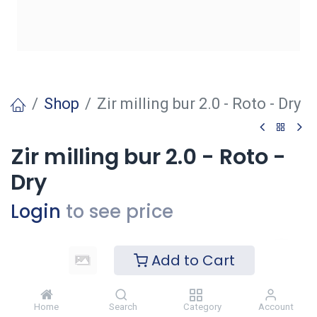
Shop
Zir milling bur 2.0 - Roto - Dry
Zir milling bur 2.0 - Roto -
Dry
Login
to see price
Add to Cart
Voeg toe
Toevoegen aan verlanglijst
Home
Search
Category
Account