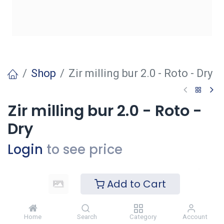
Shop
Zir milling bur 2.0 - Roto - Dry
Zir milling bur 2.0 - Roto -
Dry
Login
to see price
Add to Cart
Voeg toe
Toevoegen aan verlanglijst
Home
Search
Category
Account