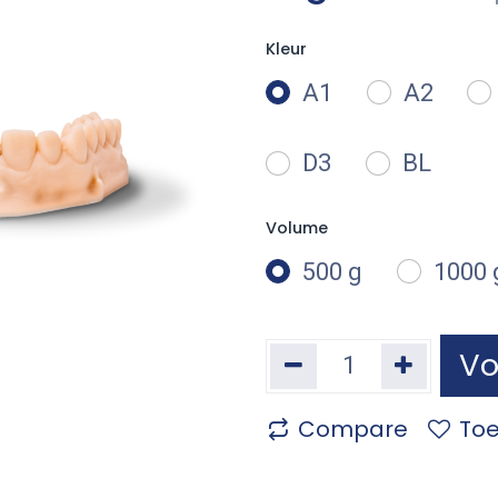
Kleur
A1
A2
D3
BL
Volume
500 g
1000 
Vo
Compare
Toe