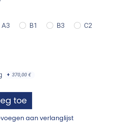
A3
B1
B3
C2
g
+
370,00
€
eg toe
voegen aan verlanglijst