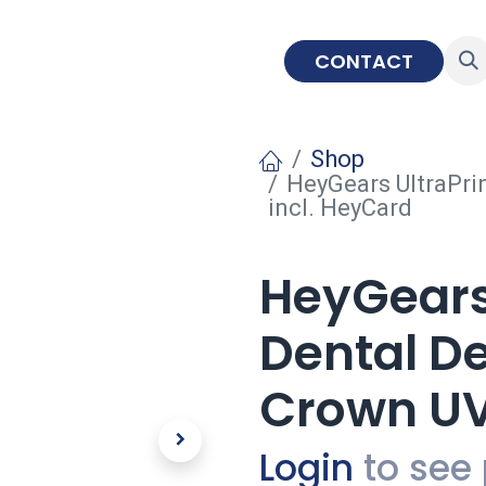
IMPLANTOLOGIE
EDUCATIE
CONTACT
Shop
HeyGears UltraPri
incl. HeyCard
HeyGears 
Dental De
Crown UV
Login
to see 