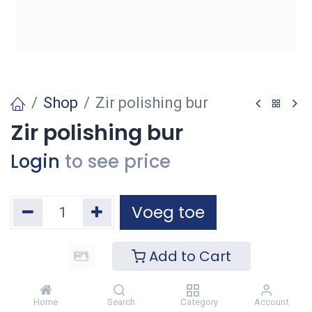
Shop
Zir polishing bur
Zir polishing bur
Login
to see price
Voeg toe
Toevoegen aan verlanglijst
Add to Cart
Home
Search
Category
Account