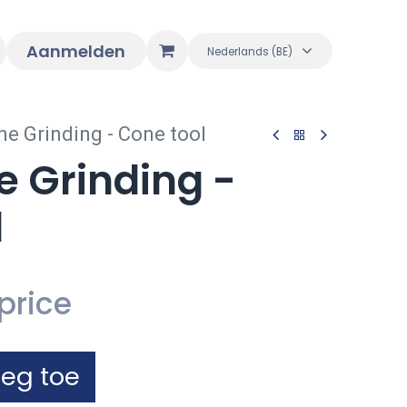
Aanmelden
Nederlands (BE)
ine Grinding - Cone tool
ne Grinding -
l
price
eg toe