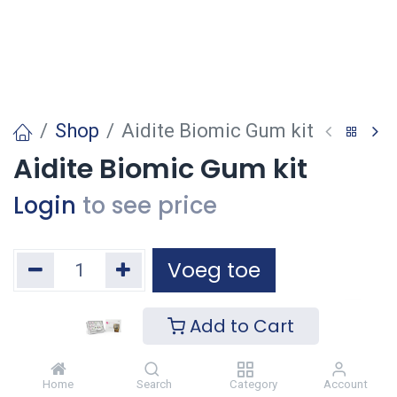
Shop
Aidite Biomic Gum kit
Aidite Biomic Gum kit
Login
to see price
Voeg toe
Toevoegen aan verlanglijst
Add to Cart
Home
Search
Category
Account