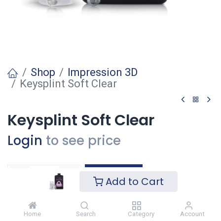
Shop
Impression 3D
Keysplint Soft Clear
Keysplint Soft Clear
Login
to see price
Ajouter
Add to Cart
Ajouter à la liste de souhaits
Home
Search
Category
Account