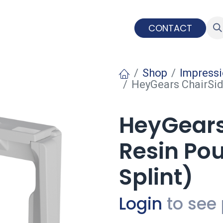
IMPLANTOLOGIE
EDUCATION
CONTACT
Shop
Impress
HeyGears ChairSid
HeyGears
Resin Pou
Splint)
Login
to see 