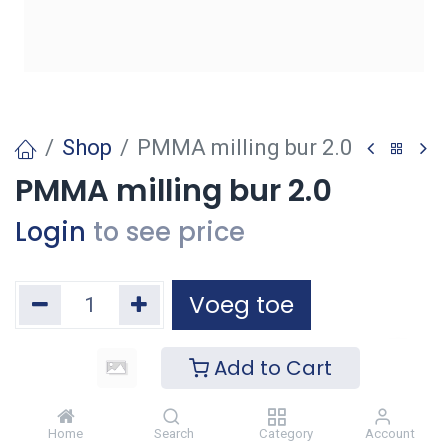
Shop
PMMA milling bur 2.0
PMMA milling bur 2.0
Login
to see price
Voeg toe
Toevoegen aan verlanglijst
Add to Cart
Home
Search
Category
Account