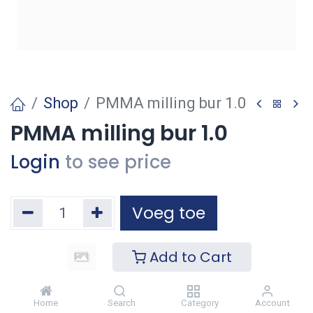
Shop
PMMA milling bur 1.0
PMMA milling bur 1.0
Login
to see price
Voeg toe
Toevoegen aan verlanglijst
Add to Cart
Home
Search
Category
Account