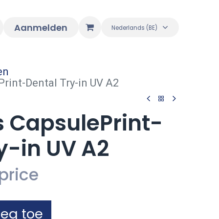
Aanmelden
Nederlands (BE)
en
rint-Dental Try-in UV A2
 CapsulePrint-
y-in UV A2
price
eg toe