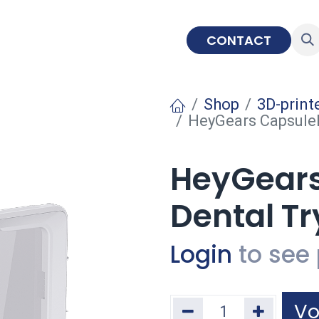
IMPLANTOLOGIE
EDUCATIE
CONTACT
Shop
3D-print
HeyGears CapsuleP
HeyGears
Dental Tr
Login
to see 
Vo