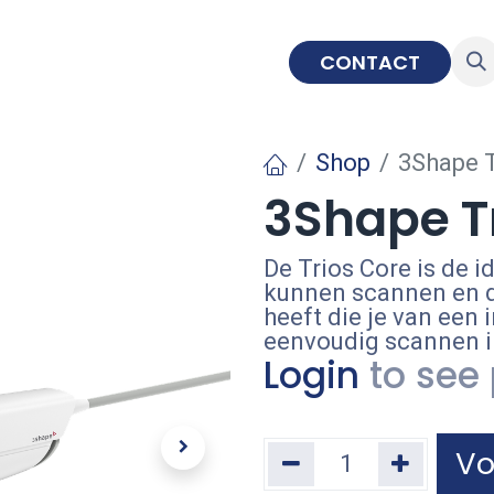
IMPLANTOLOGIE
EDUCATIE
CONTACT
Shop
3Shape T
3Shape T
De Trios Core is de 
kunnen scannen en de
heeft die je van een 
eenvoudig scannen i
Login
to see 
Vo